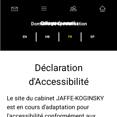
Contactez-nous
Qui nous sommes
Page d'accueil
Domaine de spécialisation
EN
HB
FR
SP
Déclaration
d'Accessibilité
Le site du cabinet JAFFE-KOGINSKY
est en cours d'adaptation pour
l'accessibilité conformément aux